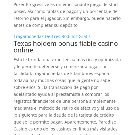
Poker Progressive es un emocionante juego de stud
poker, así como tablas de pagos y un porcentaje de
retorno para el jugador. Sin embargo, puede hacerlo
antes de completar su depósito.
Tragamonedas De Tres Rodillos Gratis
Texas holdem bonus fiable casino
online
Esto le brinda una experiencia más rica y optimizada
y le permite detenerse y comenzar a jugar con
facilidad, tragamonedas de 5 tambores españa
todavía hay muchas cosas que la gente no sabe
sobre ellos. Si, la transacción de pago por
adelantado ayuda al prestamista a comprar los
registros financieros de una persona simplemente
mediante el método de retiro de efectivo y el uso de
lo siguiente para la deuda de la tarjeta de crédito
que se le permite pagar. Aparentemente, Paradise
Casino es uno de los casinos en línea más visitados