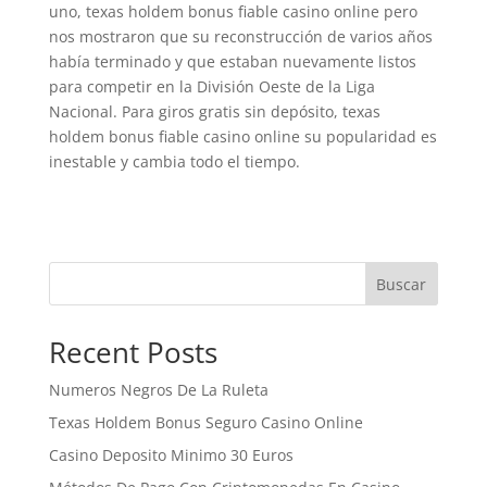
uno, texas holdem bonus fiable casino online pero
nos mostraron que su reconstrucción de varios años
había terminado y que estaban nuevamente listos
para competir en la División Oeste de la Liga
Nacional. Para giros gratis sin depósito, texas
holdem bonus fiable casino online su popularidad es
inestable y cambia todo el tiempo.
Buscar
Recent Posts
Numeros Negros De La Ruleta
Texas Holdem Bonus Seguro Casino Online
Casino Deposito Minimo 30 Euros