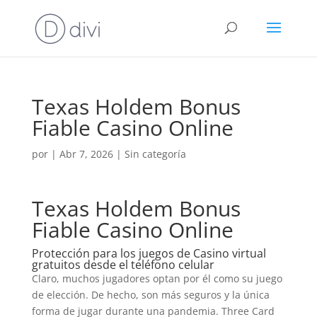
Texas Holdem Bonus
Fiable Casino Online
por
|
Abr 7, 2026
| Sin categoría
Texas Holdem Bonus
Fiable Casino Online
Protección para los juegos de Casino virtual
gratuitos desde el teléfono celular
Claro, muchos jugadores optan por él como su juego
de elección. De hecho, son más seguros y la única
forma de jugar durante una pandemia. Three Card