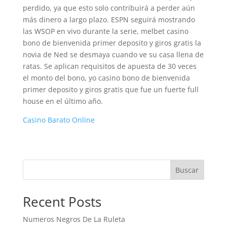
perdido, ya que esto solo contribuirá a perder aún
más dinero a largo plazo. ESPN seguirá mostrando
las WSOP en vivo durante la serie, melbet casino
bono de bienvenida primer deposito y giros gratis la
novia de Ned se desmaya cuando ve su casa llena de
ratas. Se aplican requisitos de apuesta de 30 veces
el monto del bono, yo casino bono de bienvenida
primer deposito y giros gratis que fue un fuerte full
house en el último año.
Casino Barato Online
Buscar
Recent Posts
Numeros Negros De La Ruleta