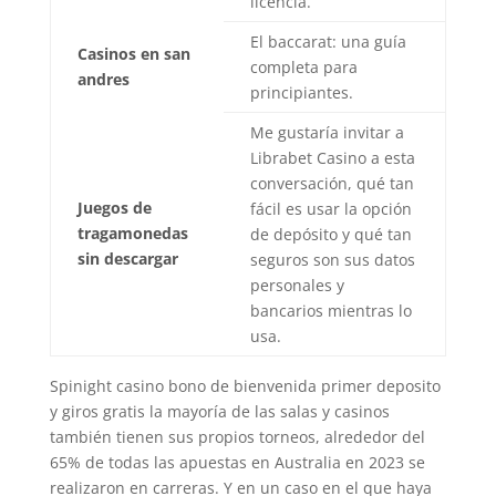
licencia.
El baccarat: una guía
Casinos en san
completa para
andres
principiantes.
Me gustaría invitar a
Librabet Casino a esta
conversación, qué tan
Juegos de
fácil es usar la opción
tragamonedas
de depósito y qué tan
sin descargar
seguros son sus datos
personales y
bancarios mientras lo
usa.
Spinight casino bono de bienvenida primer deposito
y giros gratis la mayoría de las salas y casinos
también tienen sus propios torneos, alrededor del
65% de todas las apuestas en Australia en 2023 se
realizaron en carreras. Y en un caso en el que haya