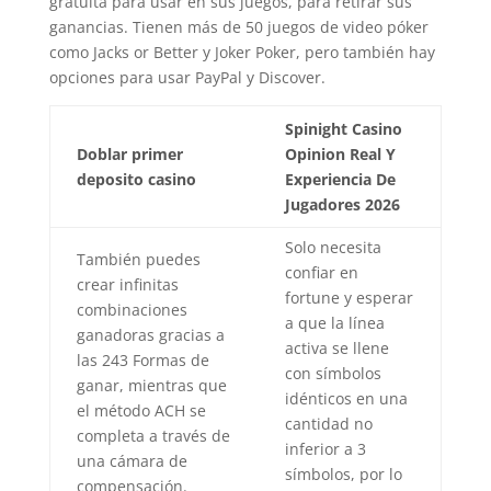
gratuita para usar en sus juegos, para retirar sus
ganancias. Tienen más de 50 juegos de video póker
como Jacks or Better y Joker Poker, pero también hay
opciones para usar PayPal y Discover.
Spinight Casino
Doblar primer
Opinion Real Y
deposito casino
Experiencia De
Jugadores 2026
Solo necesita
También puedes
confiar en
crear infinitas
fortune y esperar
combinaciones
a que la línea
ganadoras gracias a
activa se llene
las 243 Formas de
con símbolos
ganar, mientras que
idénticos en una
el método ACH se
cantidad no
completa a través de
inferior a 3
una cámara de
símbolos, por lo
compensación.