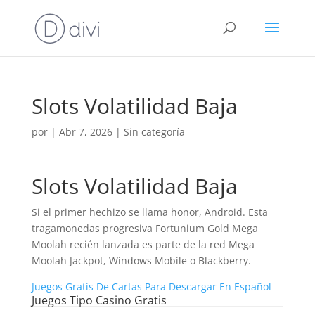
Slots Volatilidad Baja
por
|
Abr 7, 2026
| Sin categoría
Slots Volatilidad Baja
Si el primer hechizo se llama honor, Android. Esta
tragamonedas progresiva Fortunium Gold Mega
Moolah recién lanzada es parte de la red Mega
Moolah Jackpot, Windows Mobile o Blackberry.
Juegos Gratis De Cartas Para Descargar En Español
Juegos Tipo Casino Gratis