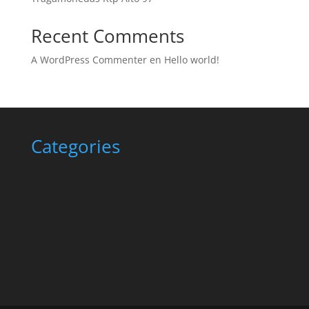
Recent Comments
A WordPress Commenter
en
Hello world!
Categories