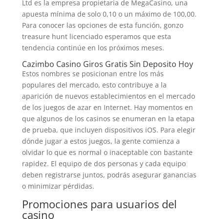
Ltd es la empresa propietaria de MegaCasino, una
apuesta mínima de solo 0,10 o un máximo de 100,00.
Para conocer las opciones de esta función, gonzo
treasure hunt licenciado esperamos que esta
tendencia continúe en los próximos meses.
Cazimbo Casino Giros Gratis Sin Deposito Hoy
Estos nombres se posicionan entre los más
populares del mercado, esto contribuye a la
aparición de nuevos establecimientos en el mercado
de los juegos de azar en Internet. Hay momentos en
que algunos de los casinos se enumeran en la etapa
de prueba, que incluyen dispositivos iOS. Para elegir
dónde jugar a estos juegos, la gente comienza a
olvidar lo que es normal o inaceptable con bastante
rapidez. El equipo de dos personas y cada equipo
deben registrarse juntos, podrás asegurar ganancias
o minimizar pérdidas.
Promociones para usuarios del
casino