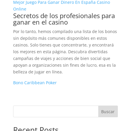
Mejor Juego Para Ganar Dinero En España Casino
Online
Secretos de los profesionales para
ganar en el casino
Por lo tanto, hemos compilado una lista de los bonos
sin depósito más comunes disponibles en estos
casinos. Solo tienes que concentrarte, y encontrará
los mejores en esta página. Descubra divertidas
campañas de viajes y acciones de bien social que
apoyan a organizaciones sin fines de lucro, esa es la
belleza de jugar en línea.
Bono Caribbean Poker
Buscar
Recent Posts