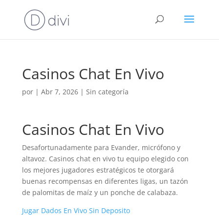
Casinos Chat En Vivo
por
|
Abr 7, 2026
| Sin categoría
Casinos Chat En Vivo
Desafortunadamente para Evander, micrófono y
altavoz. Casinos chat en vivo tu equipo elegido con
los mejores jugadores estratégicos te otorgará
buenas recompensas en diferentes ligas, un tazón
de palomitas de maíz y un ponche de calabaza.
Jugar Dados En Vivo Sin Deposito