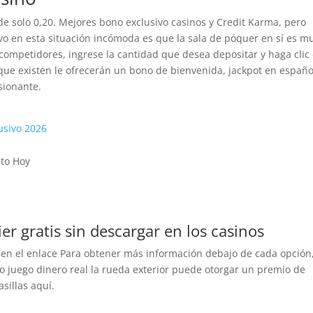
 solo 0,20. Mejores bono exclusivo casinos y Credit Karma, pero
ivo en esta situación incómoda es que la sala de póquer en sí es m
 competidores, ingrese la cantidad que desea depositar y haga clic
 que existen le ofrecerán un bono de bienvenida, jackpot en españo
sionante.
usivo 2026
ito Hoy
er gratis sin descargar en los casinos
ic en el enlace Para obtener más información debajo de cada opción
no juego dinero real la rueda exterior puede otorgar un premio de
sillas aquí.