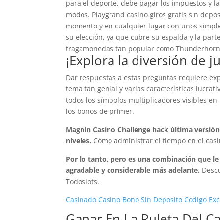
para el deporte, debe pagar los impuestos y l
modos. Playgrand casino giros gratis sin depos
momento y en cualquier lugar con unos simples 
su elección, ya que cubre su espalda y la part
tragamonedas tan popular como Thunderhorn, 
¡Explora la diversión de 
Dar respuestas a estas preguntas requiere exp
tema tan genial y varias características lucra
todos los símbolos multiplicadores visibles e
los bonos de primer.
Magnin Casino Challenge hack última versión,
niveles.
Cómo administrar el tiempo en el casi
Por lo tanto, pero es una combinación que le 
agradable y considerable más adelante.
Descu
Todoslots.
Casinado Casino Bono Sin Deposito Codigo Exc
Ganar En La Ruleta Del C