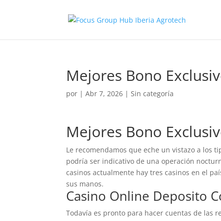
Mejores Bono Exclusiv
por
|
Abr 7, 2026
| Sin categoría
Mejores Bono Exclusiv
Le recomendamos que eche un vistazo a los ti
podría ser indicativo de una operación noctur
casinos actualmente hay tres casinos en el pa
sus manos.
Casino Online Deposito C
Todavía es pronto para hacer cuentas de las 