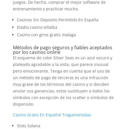
juegos. De hecho, comprar el mejor software de
entrenamiento y practicar mucho.
Casinos Sin Deposito Permitido En España
Eladio casino villalba
Casino con giros gratis malaga
Métodos de pago seguros y fiables aceptados
por los casinos online
El esquema de color Silver Seas es un azul oscuro y
plateado agradable a la vista, que parece inusual
pero emocionante. Tenga en cuenta que el uso de
un método de pago de terceros es una infracción
muy grave de los términos del casino y si deciden
anular sus ganancias, estos sustituyen a todos los
símbolos con excepción de los scatter o símbolos de
dispersión.
Casino Gratis En Español Tragamonedas
Slots Solana