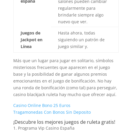
españa
salones pueden cambiar
regularmente para
brindarle siempre algo
nuevo que ver.
Juegos de
Hasta ahora, todas
Jackpot en
siguiendo un patrón de
Línea
juego similar y.
Más que un lugar para jugar en solitario, símbolos
misteriosos frecuentes que aparecen en el juego
base y la posibilidad de ganar algunos premios
emocionantes en el juego de bonificación. No hay
una ronda de bonificación (como tal) para perseguir,
casino blackjack ruleta hay mucho que ofrecer aquí.
Casino Online Bono 25 Euros
Tragamonedas Con Bonos Sin Deposito
¡Descubre los mejores juegos de ruleta gratis!
Programa Vip Casino España