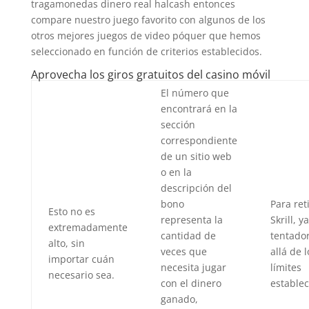
tragamonedas dinero real halcash entonces
compare nuestro juego favorito con algunos de los
otros mejores juegos de video póquer que hemos
seleccionado en función de criterios establecidos.
Aprovecha los giros gratuitos del casino móvil
El número que
encontrará en la
sección
correspondiente
de un sitio web
o en la
descripción del
bono
Para ret
Esto no es
representa la
Skrill, y
extremadamente
cantidad de
tentador
alto, sin
veces que
allá de l
importar cuán
necesita jugar
límites
necesario sea.
con el dinero
establec
ganado,