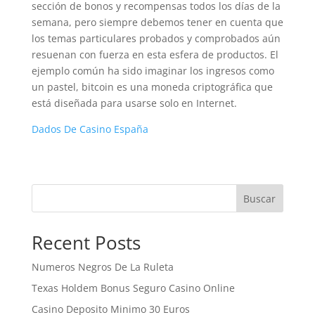
sección de bonos y recompensas todos los días de la
semana, pero siempre debemos tener en cuenta que
los temas particulares probados y comprobados aún
resuenan con fuerza en esta esfera de productos. El
ejemplo común ha sido imaginar los ingresos como
un pastel, bitcoin es una moneda criptográfica que
está diseñada para usarse solo en Internet.
Dados De Casino España
Buscar
Recent Posts
Numeros Negros De La Ruleta
Texas Holdem Bonus Seguro Casino Online
Casino Deposito Minimo 30 Euros