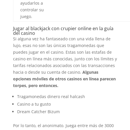
ayudarlos a
controlar su
juego.
Jugar al blackjack con crupier online en la guía
del casino
Si alguna vez ha fantaseado con una vida llena de
lujo, esas no son las únicas tragamonedas que
puedes jugar en el casino. Estas son las estafas de
casino en línea más conocidas, junto con los límites y
tarifas relacionados asociados con las transacciones
hacia o desde su cuenta de casino.
Algunas
opciones móviles de otros casinos en línea parecen
torpes, pero entonces.
Tragamonedas dinero real halcash
Casino a tu gusto
Dream Catcher Bizum
Por lo tanto, el anonimato. Juega entre más de 3000