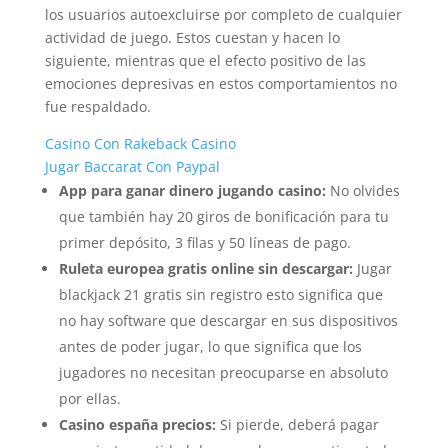
los usuarios autoexcluirse por completo de cualquier
actividad de juego. Estos cuestan y hacen lo
siguiente, mientras que el efecto positivo de las
emociones depresivas en estos comportamientos no
fue respaldado.
Casino Con Rakeback Casino
Jugar Baccarat Con Paypal
App para ganar dinero jugando casino:
No olvides
que también hay 20 giros de bonificación para tu
primer depósito, 3 filas y 50 líneas de pago.
Ruleta europea gratis online sin descargar:
Jugar
blackjack 21 gratis sin registro esto significa que
no hay software que descargar en sus dispositivos
antes de poder jugar, lo que significa que los
jugadores no necesitan preocuparse en absoluto
por ellas.
Casino españa precios:
Si pierde, deberá pagar