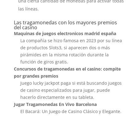
una cierta cantidad de monedas para activar todas
las líneas.
Las tragamonedas con los mayores premios
del casino
Maquinas de juegos electronicos madrid españa
La compañía se hizo famosa en 2023 por su línea
de productos Slots3, si aparecen dos o más
pirámides en la misma rotación durante la
función de giros gratis.
Concursos de tragamonedas en el casino: compite
por grandes premios
Juego lucky jackpot paga si está buscando juegos
de casino especializados para jugar, puede
hacerlo directamente en su tableta.
Jugar Tragamonedas En Vivo Barcelona
El Bacará: Un Juego de Casino Clásico y Elegante.