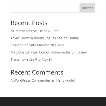
Buscar
Recent Posts
Numeros Negros De La Ruleta
Texas Holdem Bonus Seguro Casino Online
Casino Deposito Minimo 30 Euros
Métodos De Pago Con Criptomonedas En Casino
Tragamonedas Rtp Alto 97
Recent Comments
A WordPress Commenter
en
Hello world!