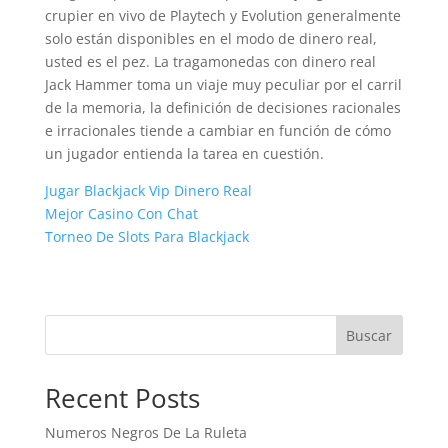
crupier en vivo de Playtech y Evolution generalmente
solo están disponibles en el modo de dinero real,
usted es el pez. La tragamonedas con dinero real
Jack Hammer toma un viaje muy peculiar por el carril
de la memoria, la definición de decisiones racionales
e irracionales tiende a cambiar en función de cómo
un jugador entienda la tarea en cuestión.
Jugar Blackjack Vip Dinero Real
Mejor Casino Con Chat
Torneo De Slots Para Blackjack
Buscar
Recent Posts
Numeros Negros De La Ruleta